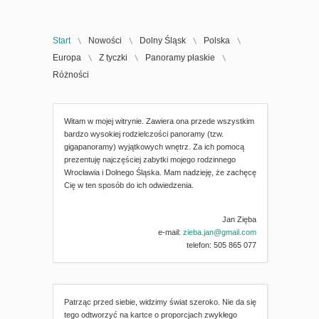
Start
Nowości
Dolny Śląsk
Polska
Europa
Z tyczki
Panoramy płaskie
Różności
Witam w mojej witrynie. Zawiera ona przede wszystkim
bardzo wysokiej rodzielczości panoramy (tzw.
gigapanoramy) wyjątkowych wnętrz. Za ich pomocą
prezentuję najczęściej zabytki mojego rodzinnego
Wrocławia i Dolnego Śląska. Mam nadzieję, że zachęcę
Cię w ten sposób do ich odwiedzenia.
Witryna Johna Houghtona - jednego z nestorów fotografii panoramicznej
Witryna Darka Czarneckiego - nestora polskiej fotografii panoramicznej
Kościół św. Katarzyny w Sierakowicach
Jan Zięba
Kościół śś. Piotra i Pawła we Lwowie
e-mail:
zieba.jan@gmail.com
telefon: 505 865 077
Patrząc przed siebie, widzimy świat szeroko. Nie da się
tego odtworzyć na kartce o proporcjach zwykłego